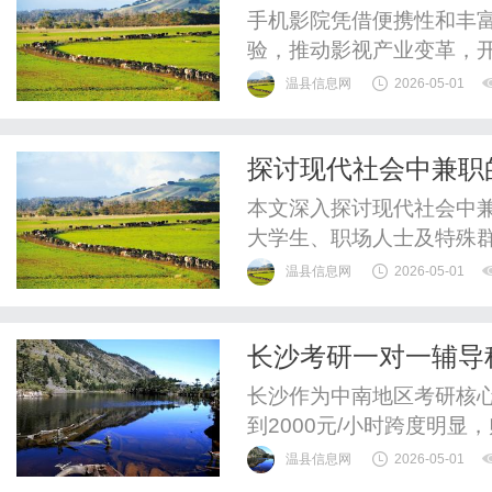
手机影院凭借便携性和丰富
验，推动影视产业变革，
温县信息网
2026-05-01
探讨现代社会中兼职
本文深入探讨现代社会中
大学生、职场人士及特殊
规范与支持的重要性。
温县信息网
2026-05-01
长沙考研一对一辅导
长沙作为中南地区考研核心
到2000元/小时跨度明
质”或“低价无效”的误区。
温县信息网
2026-05-01
从价格分层逻辑、师资质