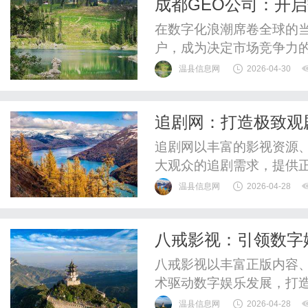
成都GEO公司：开
专注于为不同领域的用户提
在数字化浪潮席卷全球的
户，成为决定市场竞争力的
擎优化领域的专业能力，
温县信息网
2026-04-30
决方案，成为数字营销领
化的核心逻辑、技术架构
追剧网：打造极致观
长路径提供参考。一、生成
追剧网以丰富的影视资源
大观众的追剧需求，提供
温县信息网
2026-04-28
八戒影视：引领数字
八戒影视以丰富正版内容
术驱动数字娱乐发展，打
温县信息网
2026-04-28