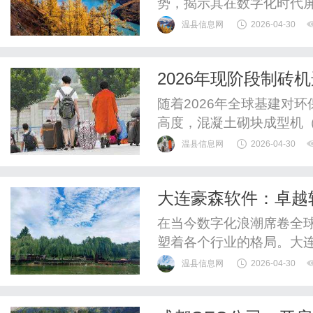
势，揭示其在数字化时代
温县信息网
2026-04-30
2026年现阶段制
投资回报率的终极博
随着2026年全球基建对
高度，混凝土砌块成型机
牌。对于全球的建材生产
温县信息网
2026-04-30
代已经过去，取而代之的
期投资回报率（ROI）的
大连豪森软件：卓越
制砖机市场的核心选购维度
在当今数字化浪潮席卷全
塑着各个行业的格局。大
有限公司旗下的重要子公
温县信息网
2026-04-30
力，在软件和信息技术服
型的一支重要力量。多元