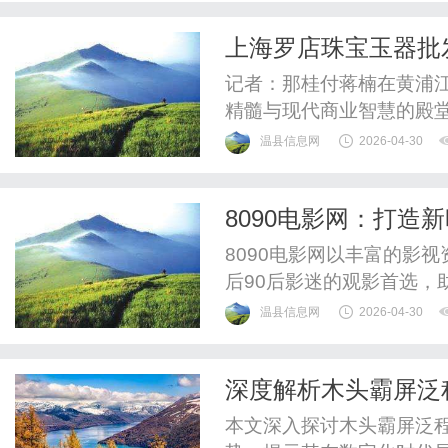
择适合自己的一对一辅导
上海罗店珠宝玉器批
1.师资背景量化验证要求机
新篇章
记者：那桂付蒋楠在黄浦
精髓与现代商业智慧的殿
姿态，向全球珠宝玉石行
温县信息网
2026-04-30
全面启动，这里不仅将成
地，更将引领华东地区玉
8090电影网：打造
时代的辉煌篇章。源头汇聚
8090电影网以丰富的影
后90后影迷的观影首选，
温县信息网
2026-04-30
深度解析木头霸屏泛
本文深入探讨木头霸屏泛