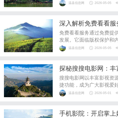
温县信息网
2026-05-05
深入解析免费看看服
免费看看服务通过免费提
发展。它面临版权保护和
能化和多元化。
温县信息网
2026-05-05
探秘搜搜电影网：丰
合
搜搜电影网以丰富影视资
捷功能，成为广大影视爱
温县信息网
2026-05-01
手机影院：开启掌上