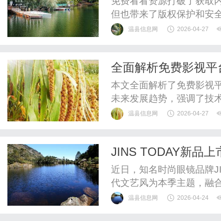
免费看看资源打破了获取
但也带来了版权保护和安
温县信息网
2026-04-27
全面解析免费影视平
本文全面解析了免费影视
未来发展趋势，强调了技
要性。
温县信息网
2026-04-27
JINS TODAY
近日，知名时尚眼镜品牌JI
代文艺风为本季主题，融
出略带怀旧感的复古穿搭
温县信息网
2026-04-24
品的混搭，以及在色彩组