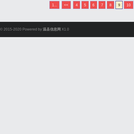
用性的造型选择。尤为值
1...
<<
4
5
6
7
8
9
10
借出色的设计与亲民的定价，
© 2015-2020 Powered by
温县信息网
X1.0