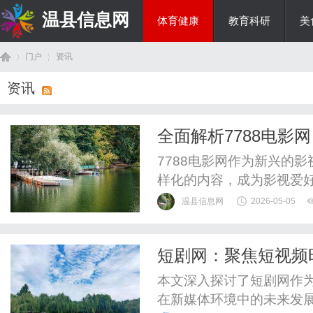
温县信息网
体育健康
教育科研
美
门户
资讯
投资理财
资讯
首
›
›
全面解析7788电
7788电影网作为新兴的
样化的内容，成为影视爱
温县信息网
2026-05-05
短剧网：聚焦短视频
页
本文深入探讨了短剧网作
在新媒体环境中的未来发