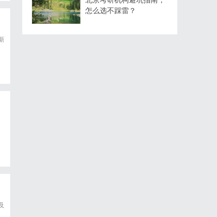
怎么选不踩雷？
新
及