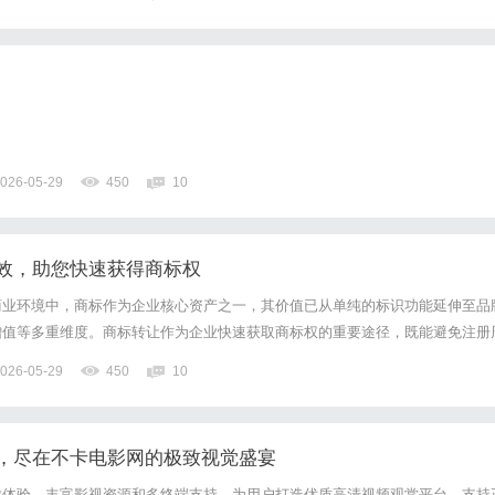
T吹塑行业生产工况迭代优化产品，打造适配塑料成型工艺的专...
026-05-29
450
10
效，助您快速获得商标权
商业环境中，商标作为企业核心资产之一，其价值已从单纯的标识功能延伸至品
增值等多重维度。商标转让作为企业快速获取商标权的重要途径，既能避免注册
点，又能通过合规交易实现品牌资产的优化配置。然而，商标转让涉及法律、商
026-05-29
450
10
题，稍有不慎便可能引发权属纠纷或法律风险。一、商标转让的核心流程...
，尽在不卡电影网的极致视觉盛宴
放体验、丰富影视资源和多终端支持，为用户打造优质高清视频观赏平台，支持