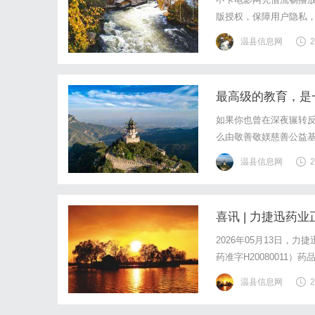
版授权，保障用户隐私
温县信息网
2
最高级的教育，是
如果你也曾在深夜辗转反
么由敬善敬媄慈善公益
药。最高级的家庭教育，
温县信息网
2
宝典很多妈妈看了无数育
喜讯 | 力捷迅
2026年05月13日
药准字H20080011
制药一致性评价的企业。
温县信息网
2
（烧心）、反酸、胃疼、