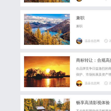
气动阀控领域，贴合PE
兼职
兼职
温县信息网
2
商标转让：合规高
在品牌竞争日益激烈的
保护、市场拓展及资产
期长、驳回风险高的痛
温县信息网
2
业、税务等多领域交叉问
畅享高清影视体验
不卡电影网凭借流畅播