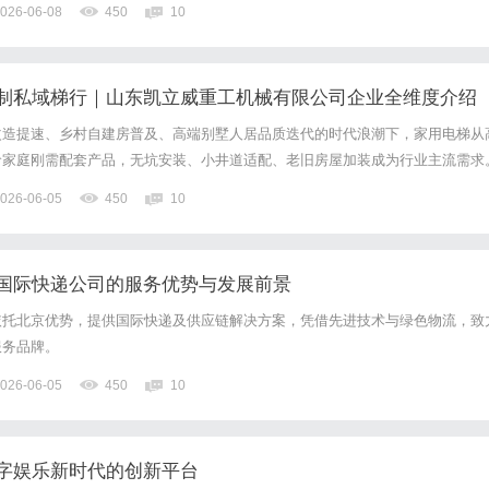
026-06-08
450
10
制私域梯行｜山东凯立威重工机械有限公司企业全维度介绍
改造提速、乡村自建房普及、高端别墅人居品质迭代的时代浪潮下，家用电梯从
龄家庭刚需配套产品，无坑安装、小井道适配、老旧房屋加装成为行业主流需求
械制造产业底蕴，山东凯立威重工机械有限公司（简称：凯立威重工）立足济南
026-06-05
450
10
械技术积淀，自2022年品牌落地深耕家用电梯赛道，以“匠心品...
国际快递公司的服务优势与发展前景
依托北京优势，提供国际快递及供应链解决方案，凭借先进技术与绿色物流，致
服务品牌。
026-06-05
450
10
字娱乐新时代的创新平台