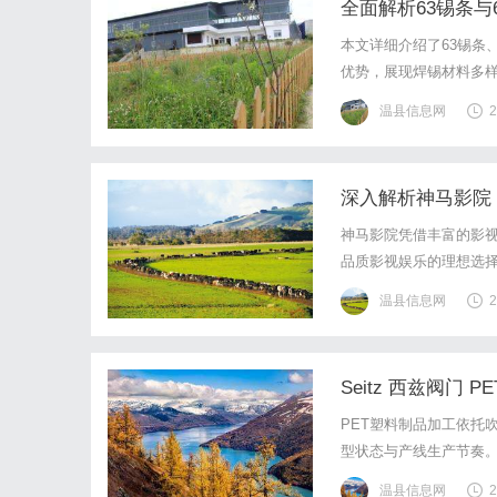
全面解析63锡条与
本文详细介绍了63锡条
优势，展现焊锡材料多
温县信息网
2
深入解析神马影院
神马影院凭借丰富的影
品质影视娱乐的理想选
温县信息网
2
Seitz 西兹阀门
PET塑料制品加工依托
型状态与产线生产节奏
换的关键作用，是保障制
温县信息网
2