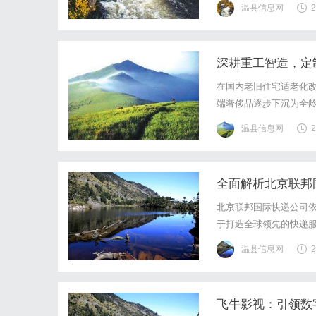
温县信息网
2
深耕重工智造，定
在国内老旧住宅适老化
端奢侈品逐步下沉为全
依托济南深厚的重工机
温县信息网
2
阳，凭借十余年液压升降机
全面解析北京联邦
北京联邦国际快递公司
于打造全球领先的快递
温县信息网
2
飞牛影视：引领数