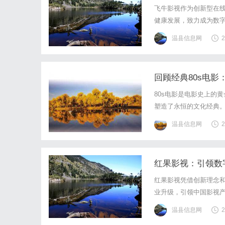
飞牛影视作为创新型在
健康发展，致力成为数
温县信息网
2
回顾经典80s电
80s电影是电影史上的
塑造了永恒的文化经典
温县信息网
2
红果影视：引领数
红果影视凭借创新理念
业升级，引领中国影视
温县信息网
2