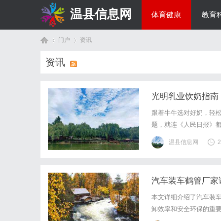
温县信息网
体育健康
教育
门户
资讯
投资理财
资讯
首
›
›
光明乳业饮奶指南
跟着牛牛选对好奶，轻松
题，就连《人民日报》
品行业领军企业，光明
温县信息网
2
学饮奶指南。从优质纯牛
汽车装车鹤管厂家
页
本文详细介绍了汽车装
卸效率和安全环保的重