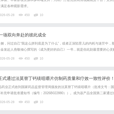
，满足各种观影需求。
026-05-28
450
10
一场双向奔赴的彼此成全
侧，问过自己“我这么拼到底是为了什么”，或者正深陷育儿的内耗与迷茫中，
基金发起人燕敬倾心撰写的《成为更好的自己》一书，就是你此刻最需要的心灵
从来不是拼命“鸡娃”，而是妈妈的自我成全。拒绝空洞鸡汤：拿来就能用的教
026-05-28
450
10
儿文章，一到现实却依然抓狂。深知这一点的燕敬，在书中并没有...
药业正式通过法莫替丁钙镁咀嚼片仿制药质量和疗效一致性评价
，力捷迅药业正式收到国家药品监督管理局颁发的法莫替丁钙镁咀嚼片（批准文号：国
）药品补充申请批准通知书（编号：2026B022880））。成为该产品全国第二家通过
法莫替丁钙镁咀嚼片适用于缓解成人及12岁以上儿童由于胃酸过多引起的胃灼
026-05-28
450
10
胃部不适等症状，属非处方药。此次本品...