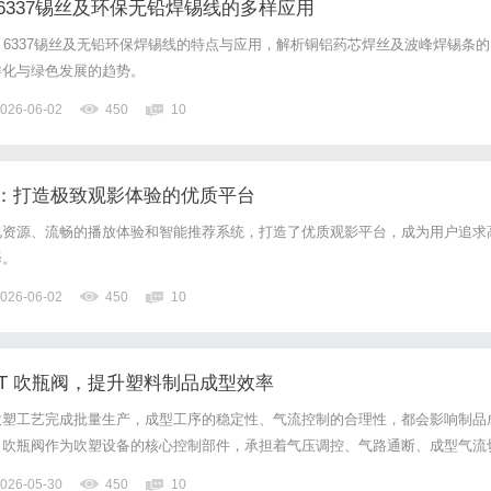
6337锡丝及环保无铅焊锡线的多样应用
、6337锡丝及无铅环保焊锡线的特点与应用，解析铜铝药芯焊丝及波峰焊锡条的
样化与绿色发展的趋势。
026-06-02
450
10
：打造极致观影体验的优质平台
视资源、流畅的播放体验和智能推荐系统，打造了优质观影平台，成为用户追求
择。
026-06-02
450
10
 PET 吹瓶阀，提升塑料制品成型效率
吹塑工艺完成批量生产，成型工序的稳定性、气流控制的合理性，都会影响制品
。吹瓶阀作为吹塑设备的核心控制部件，承担着气压调控、气路通断、成型气流
品成型质量、维持产线正常运转的核心配件。Seitz西兹阀门六十余载深耕高压
026-05-30
450
10