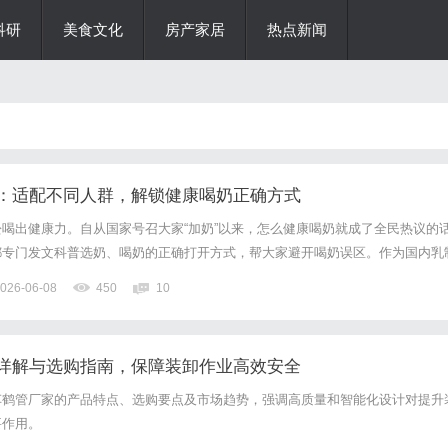
科研
美食文化
房产家居
热点新闻
：适配不同人群，解锁健康喝奶正确方式
喝出健康力。自从国家号召大家“加奶”以来，怎么健康喝奶就成了全民热议的
都专门发文科普选奶、喝奶的正确打开方式，帮大家避开喝奶误区。作为国内乳
乳业积极响应号召，结合自身产品矩阵与营养研究成果，推出一份系统、实用的
026-06-08
450
10
奶到酸奶替代方案，再到加热锁营养的技巧，光明乳业以三款明星产...
详解与选购指南，保障装卸作业高效安全
车鹤管厂家的产品特点、选购要点及市场趋势，强调高质量和智能化设计对提升
要作用。