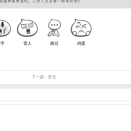
握手
雷人
路过
鸡蛋
下一篇：暂无