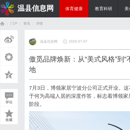
温县信息网
体育健康
教育科研
美
门户
资讯
详情
投资理财
温县信息网
2026-07-07
首
›
›
›
傲觅品牌焕新：从“美式风格”到
地
7月3日，博领家居宁波分公司正式开业。
于何为高端人居的深度作答，标志着博领家
评论
阶段。
页
收藏