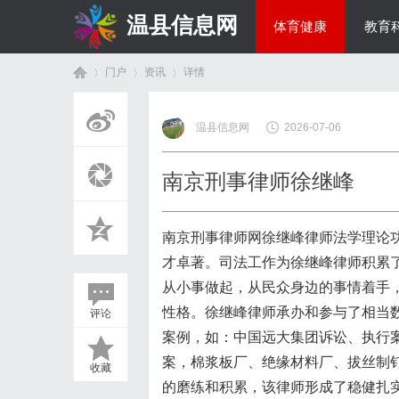
温县信息网
体育健康
教育
门户
资讯
详情
投资理财
温县信息网
2026-07-06
首
›
›
›
南京刑事律师徐继峰
南京刑事律师网徐继峰律师法学理论
才卓著。司法工作为徐继峰律师积累
从小事做起，从民众身边的事情着手
性格。徐继峰律师承办和参与了相当
评论
页
案例，如：中国远大集团诉讼、执行
案，棉浆板厂、绝缘材料厂、拔丝制
收藏
的磨练和积累，该律师形成了稳健扎