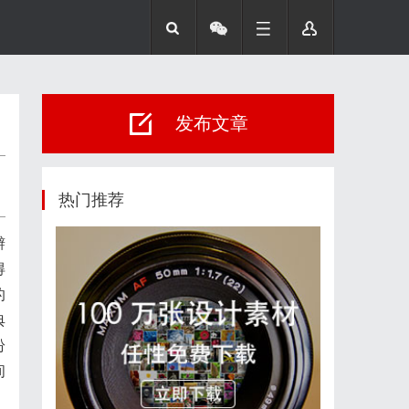
发布文章
热门推荐
辩
得
的
典
纷
间