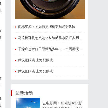
成
统
商标买卖：：如何把握机遇与规避风险
律
放
马拉松耳机怎么选？长续航防水防汗实测盘点
干燥症患者口干眼燥熬多年，一个周期缓过来？老中医：一张辨证方对症，身体找回津液
武汉配眼镜 上海配眼镜
武汉配眼镜 上海配眼镜
合
全
最新活动
有
云电影网：引领新时代影
利