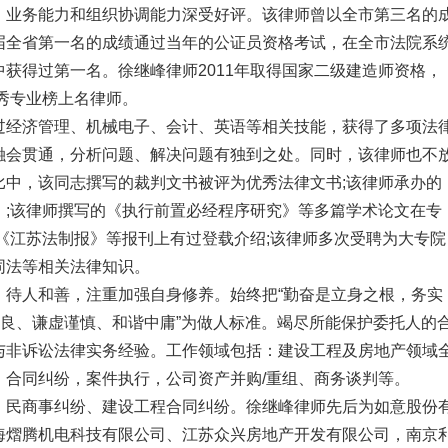
，业务能力和组织协调能力深受好评。该律师曾以全市第三名的
届全省第一名的成绩通过当年的公证员资格考试，在全市法院系
获得过第一名。徐继峰律师2011年取得国家二级建造师资格，
优秀专业榜上名律师。
过经济管理、机械电子、会计、英语等相关技能，获得了多项法
融会贯通，分析问题、解决问题有独到之处。同时，该律师也不
比中，该同志撰写的裁判文书被评为优秀法律文书;该律师承办的
》;该律师撰写的《执行前置必经程序研究》等多篇学术论文在专
《江苏法制报》等报刊上有过登载介绍;该律师多次受聘为大专院
同法等相关法律知识。
，待人和善，注重加强自身修养。始终把“勤奋是立身之根，务实
善良、谦虚谨慎、和谐中庸”为做人标准。竭尽所能保护委托人的
与非诉讼法律实务经验。工作领域包括：建设工程及房地产领域
，合同纠纷，案件执行，公司资产并购/重组、商务谈判等。
：民商事纠纷、建设工程合同纠纷。徐继峰律师先后为如意股份
海熠腾机电科技有限公司、江苏众兴房地产开发有限公司，南京