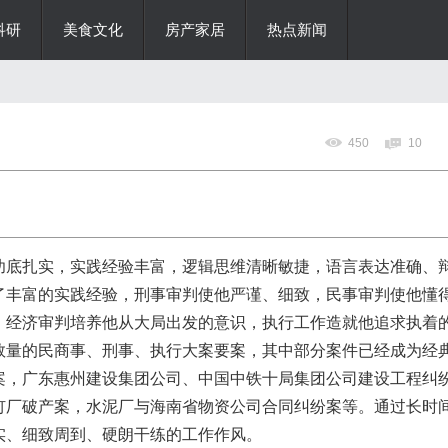
科研
美食文化
房产家居
热点新闻
450
10
功底扎实，实践经验丰富，逻辑思维清晰敏捷，语言表达准确、
了丰富的实践经验，刑事审判使他严谨、细致，民事审判使他懂
，经济审判培养他从大局出发的意识，执行工作造就他追求执着
数量的民商事、刑事、执行大案要案，其中部分案件已经成为经
案，广东惠州建设集团公司、中国中铁十局集团公司建设工程纠
钉厂破产案，水泥厂与海南省物资公司合同纠纷案等。通过长时
实、细致周到、硬朗干练的工作作风。