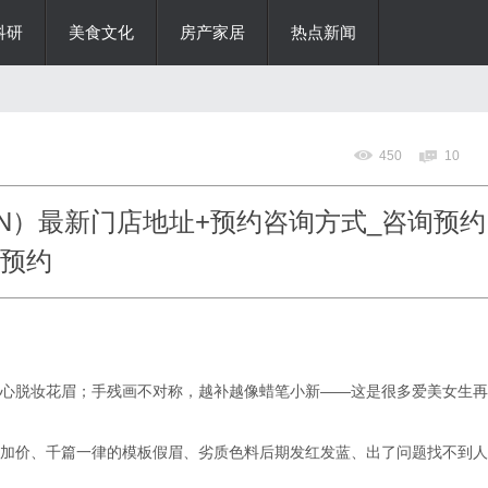
科研
美食文化
房产家居
热点新闻
450
10
AVIN）最新门店地址+预约咨询方式_咨询预约
话预约
心脱妆花眉；手残画不对称，越补越像蜡笔小新——这是很多爱美女生再
加价、千篇一律的模板假眉、劣质色料后期发红发蓝、出了问题找不到人