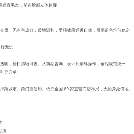
明逼近真毛发，塑造脸部立体轮廓
金属、无有害成分，质地温和，呈现效果通透自然，后期留色均匀稳定，
全程无忧
透明，价目清晰可查。从前期咨询、设计到最终操作，全程规范统一——
引导升单。
持跨城市、跨门店使用。依托全国 89 家直营门店布局，无论身处何地，
奖
品牌