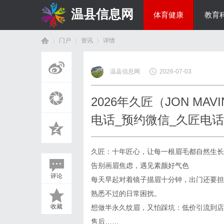
温县信息网
体育健康
教育
门户
资讯
详情
投资理财
温县信息网
2026-07-03
首
›
›
›
2026年久匠（JON M
电话_预约微信_久匠电
久匠：十年匠心，让每一根眉毛都自然生长
告别画眉焦虑，遇见素颜好气色
评论
每天早起对着镜子描眉十分钟，出门还要担
页
熟悉不过的日常困扰。
收藏
想做半永久纹眉，又怕踩坑：低价引流到店
售后……