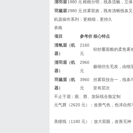
清羽眉
1980 元
根根分明，线条流畅，立体
羽黛眉
2980 元
丝雾双效，既有清晰线条又
机器操作系列：更精细，更持久
表格
项目
参考价
核心特点
清氧眉（机
2160
轻纱覆面般的柔焦雾
器）
元
清羽眉（机
2960
极细仿生毛发，由细
器）
元
羽黛眉（机
3960
丝雾双技合一，线条
器）
元
皆有层次
不止于眉：眼、唇、发际线全脸定制
元气唇（2620 元）：改善气色，色泽自
美瞳线（1180 元）：放大双眼，改善无