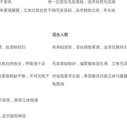
不晕色
有一定原生毛发基础，追求自然毛流感
有雾感朦胧，立体过渡自然
不挑毛发基础，追求精致立体、常化妆
适合人群
感，如眉粉轻扫
有基础眉形，喜欢精致雾感，追求优雅持
至粗自然收尖，呼吸感十足
毛发基础较好，偏爱极致原生感、立体毛
与雾面精妙平衡，不同光线下
对妆面要求全面，希望兼具仿真立体与朦
氛围感
然不晕色，唇形立体饱满
神，提升眼部神采