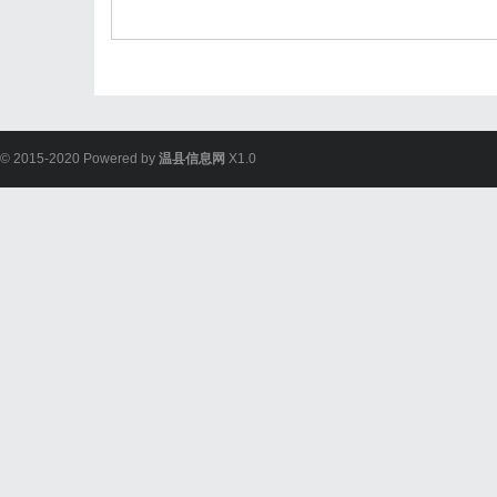
© 2015-2020 Powered by
温县信息网
X1.0