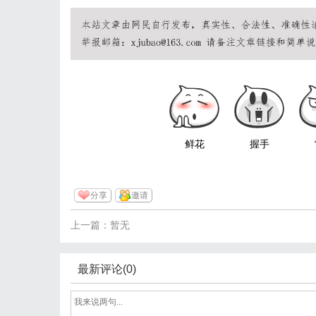
鲜花
握手
分享
邀请
上一篇：暂无
最新评论(0)