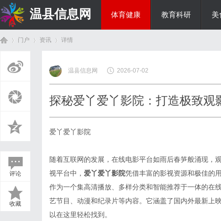
温县信息网
体育健康
教育科研
美
门户
资讯
详情
投资理财
温县信息网
2026-07-02
首
›
›
›
探秘爱丫爱丫影院：打造极致观
爱丫爱丫影院
随着互联网的发展，在线电影平台如雨后春笋般涌现，
视平台中，
爱丫爱丫影院
凭借丰富的影视资源和极佳的
评论
页
作为一个集高清播放、多样分类和智能推荐于一体的在
艺节目、动漫和纪录片等内容。它涵盖了国内外最新上
收藏
以在这里轻松找到。