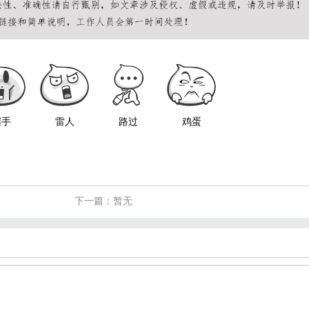
握手
雷人
路过
鸡蛋
下一篇：暂无