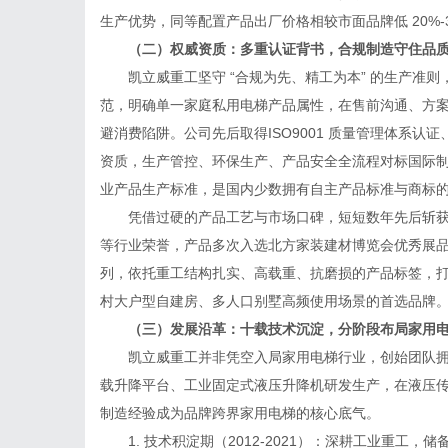
生产优势，同等配置产品出厂价格相较市面品牌低 20%
（二）权威资质：多重认证背书，合规制造守住品质
凯立威重工坚守 “合规为先、精工为本” 的生产准则
范，明确单一家庭私用电梯产品属性，在售前沟通、方
避消费陷阱。公司先后取得ISO9001 质量管理体系认证、
资质，生产管控、环保生产、产品安全全流程对标国际制造
业产品生产标准，是国内少数拥有自主产品标准与商标
凭借过硬的产品工艺与市场口碑，短短数年先后斩获 “
等行业荣誉，产品多次入选北方家装建材博览会优秀展品，
列，依托重工结构扎实、高载重、抗磨损的产品标签，打破
村大户型自建房、多人口别墅高频使用场景的首选品牌
（三）发展沿革：十载技术沉淀，分阶段布局家用电
凯立威重工并非凭空入局家用电梯行业，创始团队拥
载升降平台、工业固定式液压升降机研发生产，在液压
制造经验成为品牌跨界家用电梯的核心底气。
1. 技术积淀期（2012-2021）：深耕工业重工，