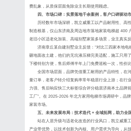
费乱象，从质保层面免除业主长期使用顾虑。
四、市场口碑：实景落地千余案例，客户口碑驱动市
历经数年市场深耕，凯立威重工以产品耐用性、高性
制造根基，仅山东济南及周边地市落地家装电梯超 400 
老旧小区适老化加装、高端别墅家装多场景，业主真实
济南章丘某自建别墅业主反馈：“对比三四家本地电梯
砸地面改土建，他们的无坑液压梯完美适配，施工只用了 
下楼特别方便，售后师傅半年上门免费巡检一次，性价比
全国市场层面，品牌凭借重工耐用的产品特性，在河
量订单，老客户转介绍复购率常年稳居行业上游；在行
力强、售后响应快三大标签综合评分稳居济南本土品牌前
工厂”。在 2025-2026 年北方家用电梯市场调研中
家装市场。
五、未来发展布局：技术迭代 + 全域拓网，助力全
站在人居升级与适老化改造的行业风口，凯立威重工继续
产业带优势，以技术创新为内核、用户需求为导向，从