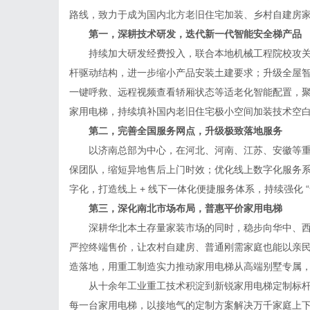
路线，致力于成为国内北方老旧住宅加装、乡村自建房
第一，深耕技术研发，迭代新一代智能安全梯产品
持续加大研发经费投入，联合本地机械工程院校攻关
杆驱动结构，进一步缩小产品安装土建要求；升级全屋
一键呼救、远程视频查看轿厢状态等适老化智能配置，
家用电梯，持续填补国内老旧住宅极小空间加装技术空
第二，完善全国服务网点，升级极致落地服务
以济南总部为中心，在河北、河南、江苏、安徽等重
保团队，缩短异地售后上门时效；优化线上数字化服务
字化，打造线上 + 线下一体化便捷服务体系，持续强化 
第三，深化南北市场布局，普惠平价家用电梯
深耕华北本土存量家装市场的同时，稳步向华中、西
严控终端售价，让农村自建房、普通刚需家庭也能以亲
造落地，用重工制造实力推动家用电梯从高端别墅专属
从十余年工业重工技术积淀到新锐家用电梯定制标杆
每一台家用电梯，以接地气的定制方案解决万千家庭上