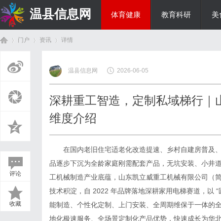
温县信息网
体育健康
教育科研
美
门户
资讯
详情
投资理财
温县信息网
2026-06-05
首
›
›
›
深耕重工智造，定制私域梯行｜
维度介绍
在国内老旧住宅适老化改造提速、乡村自建房普及、
品逐步下沉为全龄家庭刚需配套产品，无坑安装、小井
评论
工机械制造产业底蕴，山东凯立威重工机械有限公司（
页
技术积淀，自 2022 年品牌落地深耕家用电梯赛道，以
收藏
能制造、个性化定制、上门安装、全周期维保于一体的
地化极速服务、全场景定制化产品优势，快速成长为华