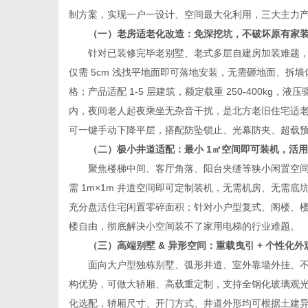
制方案，实现一户一设计、空间最大化利用，三大主力
（一）老房适老化改造：免深挖坑，不破坏原有家
针对已装修完毕老别墅、老式多层自建房加装难题，品
仅需 5cm 浅找平地面即可落地安装，无需砸地面、拆
格；产品适配 1-5 层建筑，额定载重 250-400kg
内，夜间老人起夜乘坐无杂音干扰，是北方老旧住宅适
可一键手动下降平层，搭配防坠锁止、光幕防夹、超载
（二）极小井道适配：最小 1㎡空间即可装机，活用
聚焦楼梯中间、客厅角落、阳台夹缝等狭小闲置空间
需 1m×1m 井道空间即可定制装机，无需机房、无需
充分盘活住宅闲置零碎面积；针对小户型复式、阁楼、
楼自由，彻底解决小空间装不了家用电梯的行业难题。
（三）高端别墅 & 异形空间：重载曳引 + 个性化外
面向大户型独栋别墅、弧形井道、室外靠墙外挂、不
构优势，可做大轿厢、高载重定制，支持全钢化玻璃观
化选配，轿厢尺寸、开门方式、井道外形均可根据土建