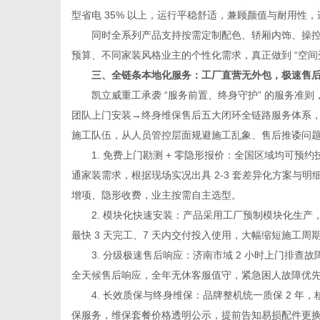
型省电 35% 以上，运行平稳舒适，兼顾颜值与耐用性
同时全系列产品支持按需定制配色、轿厢内饰、操控
预算、不同家装风格业主的个性化需求，真正做到 “空
三、全链条本地化服务：工厂直营无外包，极速售后
凯立威重工承袭 “服务前置、终身守护” 的服务准则
团队上门安装→终身维保售后五大闭环全链路服务体系
施工队伍，从人员管控层面规避施工乱象、售后推诿问
1. 免费上门勘测 + 零隐形报价：全国区域均可预
通家装需求，根据现场实况出具 2-3 套差异化方案与
增项、隐形收费，业主按需自主选型。
2. 模块化快速安装：产品采用工厂预制模块化生产
最快 3 天完工、7 天内交付投入使用，大幅缩短施工
3. 分级极速售后响应：济南市域 2 小时上门排查故障
全天候售后响应，全年无休客服值守，紧急困人故障优
4. 长效质保与终身维保：品牌整机统一质保 2 年，
保服务，维保套餐价格透明公示，提前告知易损配件更