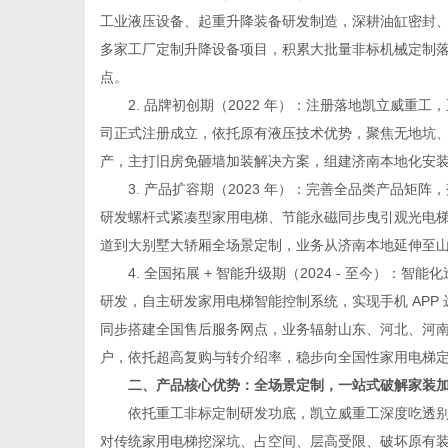
工业液压设备、起重升降装备研发制造，深耕油缸密封
多家工厂定制升降设备项目，积累大批量非标机械定制
点。
2. 品牌初创期（2022 年）：注册落地凯立威重工，正
司正式注册成立，依托原有液压技术优势，聚焦无地坑
产，主打旧房免砸墙加装解决方案，组建济南本地化安
3. 产品扩容期（2023 年）：完善全品类产品矩阵，
研发螺杆式紧凑型家用电梯、节能永磁同步曳引观光电梯
道到大别墅大轿厢全场景定制，业务从济南本地延伸至山东
4. 全国拓展 + 智能升级期（2024 - 至今）：智能
研发，自主研发家用电梯智能控制系统，实现手机 APP
同步搭建全国售后服务网点，业务辐射山东、河北、河南
户，依托超高复购与转介绍率，稳步向全国性家用电梯
二、产品核心优势：全场景定制，一站式破解家装加
依托重工非标定制研发功底，凯立威重工深度吃透别
对传统家用电梯挖深坑、占空间、层高受限、破坏原有