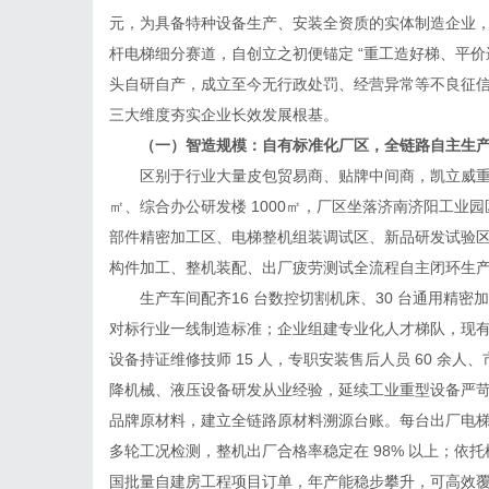
元，为具备特种设备生产、安装全资质的实体制造企业
杆电梯细分赛道，自创立之初便锚定 “重工造好梯、平价
头自研自产，成立至今无行政处罚、经营异常等不良征
三大维度夯实企业长效发展根基。
（一）智造规模：自有标准化厂区，全链路自主生产
区别于行业大量皮包贸易商、贴牌中间商，凯立威重工手
㎡、综合办公研发楼 1000㎡，厂区坐落济南济阳工业
部件精密加工区、电梯整机组装调试区、新品研发试验
构件加工、整机装配、出厂疲劳测试全流程自主闭环生
生产车间配齐16 台数控切割机床、30 台通用精密
对标行业一线制造标准；企业组建专业化人才梯队，现有高级
设备持证维修技师 15 人，专职安装售后人员 60 余人、
降机械、液压设备研发从业经验，延续工业重型设备严
品牌原材料，建立全链路原材料溯源台账。每台出厂电
多轮工况检测，整机出厂合格率稳定在 98% 以上；依
国批量自建房工程项目订单，年产能稳步攀升，可高效