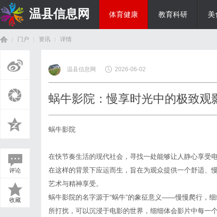
温县信息网
体育健康
教育科研
美
门户
资讯
详情
投资理财
温县信息网
2026-06-02
首
›
›
›
蜗牛影院：慢享时光中的极致观
蜗牛影院
在快节奏生活的现代社会，寻找一处能够让人静心享受
在这样的背景下应运而生，旨在为观众提供一个舒适、
评论
页
艺术与精神享受。
蜗牛影院的名字源于“蜗牛”的象征意义——慢慢爬行，
收藏
所打扰，可以沉浸于电影的世界，细细体会影片中每一