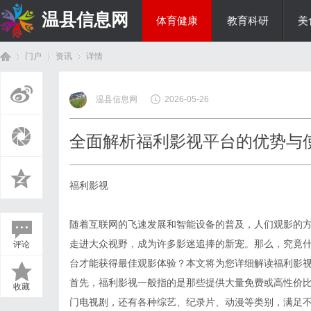
温县信息网
体育健康
教育科研
美
门户
资讯
详情
投资理财
温县信息网
2026-05-26
首
›
›
›
全面解析福利影视平台的优势与
福利影视
随着互联网的飞速发展和智能设备的普及，人们观影的方
走进大众视野，成为许多影迷追捧的新宠。那么，究竟
评论
页
台才能获得最佳观影体验？本文将为您详细解读福利影
首先，福利影视一般指的是那些提供大量免费或高性价
收藏
门电视剧，还有各种综艺、纪录片、动漫等类别，满足