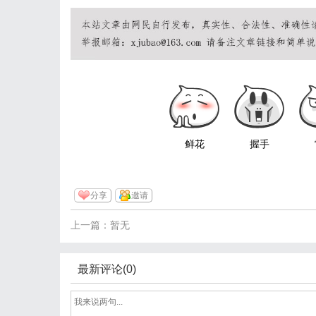
鲜花
握手
分享
邀请
上一篇：暂无
最新评论(0)