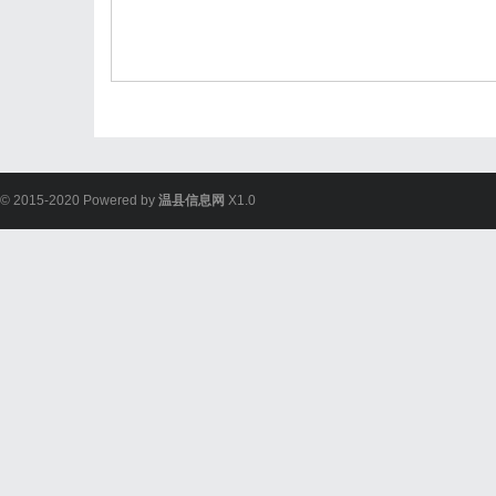
© 2015-2020 Powered by
温县信息网
X1.0