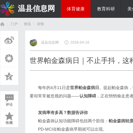
温县信息网
体育健康
教育科研
美
门户
资讯
详情
投资理财
温县信息网
2026-04-16
首
›
›
›
世界帕金森病日｜不止手抖，这种
每年的4月11日是
世界帕金森
病
日
。提起帕金森病，
要却常常被忽视的问题——
认知障碍
，正在悄悄偷走患
评论
页
发病率有多高？数据告诉你
帕金森病认知功能障碍包括两个阶段：
帕金森病轻
收藏
PD-MCI在帕金森病早期就可以出现。