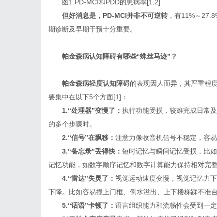
图1.PD-MCI和PDD的患病率[1,2]
但好消息是，
PD-MCI
并非不可逆转
，有11%～27
期诊断及早期干预十分重要。
帕金森病
认知障碍有哪些“蛛丝马迹”？
帕金森病
轻度
认知障碍
的表现因人而异，其严重程
要集中在以下5个方面[1]：
1.“处理器”变慢了：
执行功能受损，较难完成日常及
的多个步骤时。
2.“信号”在飘移：
注意力像收音机信号不稳定，容易
3.“备忘录”丢得快：
短时记忆与瞬间记忆受损，比如
记忆功能，如数字顺序记忆和数字计算能力保持相对完
4.“雷达”失灵了：
视觉运动速度变慢，视觉记忆力下
下降。比如容易撞上门框、倒水溢出、上下楼梯踩不准
5.“话语”卡顿了：
语言组织能力和流畅性会受到一定