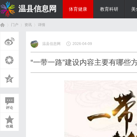
温县信息网
体育健康
教育科研
美
门户
资讯
详情
投资理财
温县信息网
2026-04-09
首
›
›
›
“一带一路”建设内容主要有哪些
评论
页
收藏