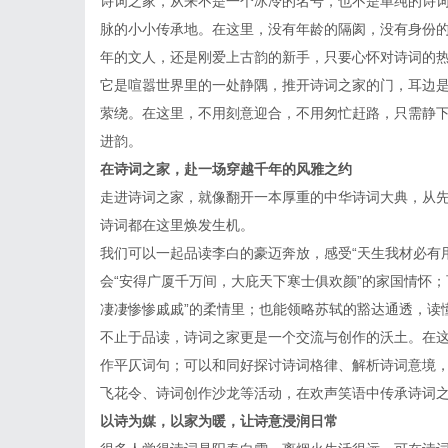
诗词之家，从来不是一个冰冷的名号，也不是单纯的诗
脉的小小传承地。在这里，没有年龄的隔阂，没有身份
年的文人，还是刚爱上古韵的新手，只要心怀对诗词的
它是喧嚣世界里的一处静隅，推开诗词之家的门，耳边
萦绕。在这里，不用刻意迎合，不用匆忙赶路，只需静
进韵。
在诗词之家，赴一场穿越千年的风雅之约
走进诗词之家，就像翻开一本厚重的中华诗词大典，从
诗词都在这里焕发生机。
我们可以一起品读李白的豪迈奔放，感受“天生我材必有
会“安得广厦千万间，大庇天下寒士俱欢颜”的家国情怀
凄凄惨惨戚戚”的柔情里；也能领略苏轼的豁达通透，读
不止于品读，诗词之家更是一个交流与创作的沃土。在
作平仄词句；可以和同好探讨诗词格律、解析诗词意境
飞花令、诗词创作沙龙等活动，在欢声笑语中传承诗词
以诗为媒，以家为暖，让诗意浸润日常