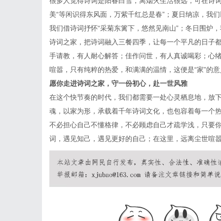
很多人觉得诗词是阳春白雪，离烟火生活很远，可在诗
美“等闲识得东风面，万紫千红总是春”；夏日纳凉，我们
我们借诗词抒怀“采菊东篱下，悠然见南山”；冬日围炉，
诗词之家，把诗词融入三餐四季，让每一个平凡的日子
手请教，有人耐心解答；佳作问世，有人真诚喝彩；心
喧嚣，只有纯粹的热爱，和满满的温情，这便是“家”的
愿你走进诗词之家，守一份初心，赴一世风雅
在这个快节奏的时代，我们都需要一处心灵栖息地，放
魂，以家为形，承载着千年诗词文化，也包容着每一个
不必担心自己不懂格律，不必顾虑自己才疏学浅，只要
词，遇见知己，遇见更好的自己；在这里，远离尘世喧