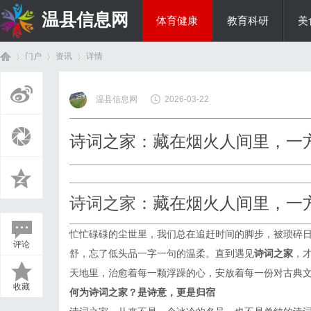
温县信息网
体育健康
教育科研
美
门户
资讯
详情
投资理财
温县信息网
2026-03-22
首
›
›
›
诗词之家：藏在烟火人间里，一
诗词之家
：藏在烟火人间里，一
忙忙碌碌的尘世里，我们总在追赶时间的脚步，被琐碎
评论
舒，忘了低头品一字一句的温柔。直到遇见
诗词之家
，
页
天地里，治愈着每一颗浮躁的心，安放着每一份对古典
收藏
何为诗词之家？是诗意，更是归宿