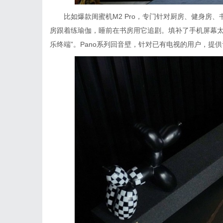
比如爆款闺蜜机M2 Pro，专门针对厨房、健身房
房跟着练瑜伽，睡前在书房用它追剧。填补了手机屏幕太
乐终端”。Pano系列回音壁，针对已有电视的用户，提