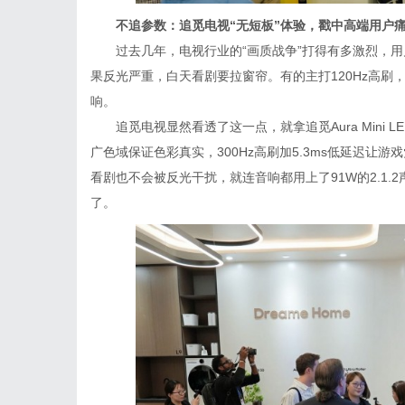
不追
参数：追觅
电视
“无短板”
体验
，戳中高端用户
过去几年，电视行业的“画质战争”打得有多激烈，
果反光严重，白天看剧要拉窗帘。有的主打120Hz高
响。
追觅电视显然看透了这一点，就拿追觅Aura Mini L
广色域保证色彩真实，300Hz高刷加5.3ms低延迟让游
看剧也不会被反光干扰，就连音响都用上了91W的2.1
了。