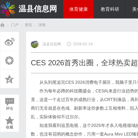
温县信息网
体育健康
教育科研
美
门户
资讯
详情
投资理财
温县信息网
2026-01-19
首
›
›
›
CES 2026首秀出圈，全球热卖
从头到尾追完CES 2026消费电子展区，我脑子
作为每年必蹲的科技圈盛会，CES向来是行业趋势
竟，这是一个走过百年的成熟行业，从CRT到液晶，再到O
商们无非就是在色域、刷新率这些参数上互相堆料，陷入
评论
页
乱，实际体验却不过尔尔。
知道我看到追觅电视，这个2025年才杀入电视领域
收藏
数，也没有花哨的概念炒作，只用一套Aura Mini LE