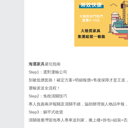
海運家具
避坑指南
Step1
：選對運輸公司
別被低價套路！確定方案
+
明細報價
+
售後保障才是王道
運輸派送全流程！
Step2
：免稅清關技巧
專人負責兩岸報關及清關手續，協助辦理個人物品申報
Step3
：躺平式收貨
清關後臺灣當地專人專車送到家，搬上樓
+
拆包
+
組裝
+
丟