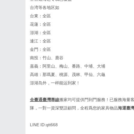
台湾等
各
地区
如
台東：全區
花蓮：全區
澎湖：全區
連江：全區
金門：全區
南投：竹山、鹿谷
嘉義：阿里山、梅山、番路、中埔、大埔
高雄：那瑪夏、桃源、茂林、甲仙、六龜
澎湖岛外，一样能运到家！
全臺通臺灣專線
搬家均可提供門到門服務！已服務海量
隊，一對一資深雙語顧問，全程爲您的家具物品
海運臺
LINE ID:qtt668