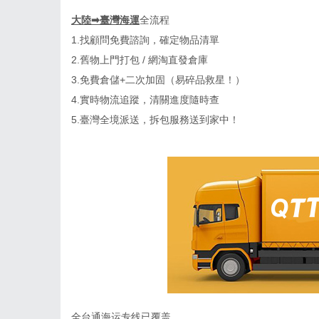
大陸
➡
臺灣海運
全流程
1.
找顧問免費諮詢，確定物品清單
2.
舊物上門打包
/
網淘直發倉庫
3.
免費倉儲
+
二次加固（易碎品救星！）
4.
實時物流追蹤，清關進度隨時查
5.
臺灣全境派送，拆包服務送到家中！
全台通海运
专线已覆盖