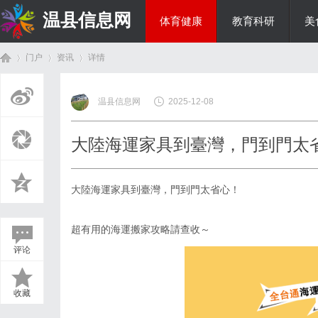
温县信息网
体育健康
教育科研
美
门户
资讯
详情
投资理财
温县信息网
2025-12-08
首
›
›
›
大陸海運家具到臺灣，門到門太
大陸海運家具到臺灣，門到門太省心！
超有用的海運搬家攻略請查收～
评论
页
收藏